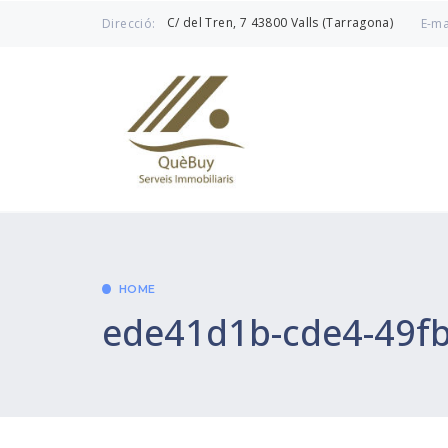
C/ del Tren, 7 43800 Valls (Tarragona)
Direcció:
E-ma
HOME
ede41d1b-cde4-49f