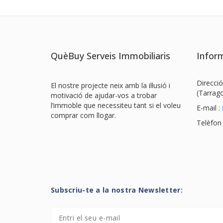
QuèBuy Serveis Immobiliaris
Inform
Direcció
El nostre projecte neix amb la il·lusió i
(Tarrag
motivació de ajudar-vos a trobar
l’immoble que necessiteu tant si el voleu
E-mail :
comprar com llogar.
Telèfon
Subscriu-te a la nostra Newsletter: