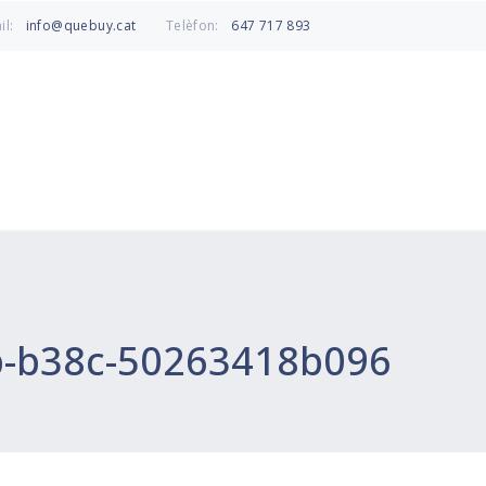
info@quebuy.cat
647 717 893
il:
Telèfon:
b-b38c-50263418b096