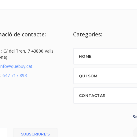
ació de contacte:
Categories:
 : C/ del Tren, 7 43800 Valls
ona)
HOME
info@quebuy.cat
 :
647 717 893
QUI SOM
CONTACTAR
S
SUBSCRIURE'S