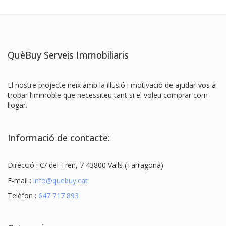
QuèBuy Serveis Immobiliaris
El nostre projecte neix amb la il·lusió i motivació de ajudar-vos a
trobar l’immoble que necessiteu tant si el voleu comprar com
llogar.
Informació de contacte:
Direcció : C/ del Tren, 7 43800 Valls (Tarragona)
E-mail :
info@quebuy.cat
Telèfon :
647 717 893