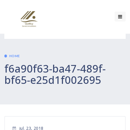
HOME
f6a90f63-ba47-489f-
bf65-e25d1f002695
jul. 23, 2018
