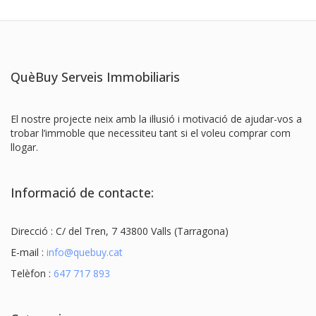
QuèBuy Serveis Immobiliaris
El nostre projecte neix amb la il·lusió i motivació de ajudar-vos a
trobar l’immoble que necessiteu tant si el voleu comprar com
llogar.
Informació de contacte:
Direcció : C/ del Tren, 7 43800 Valls (Tarragona)
E-mail :
info@quebuy.cat
Telèfon :
647 717 893