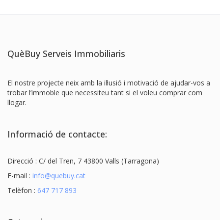
QuèBuy Serveis Immobiliaris
El nostre projecte neix amb la il·lusió i motivació de ajudar-vos a
trobar l’immoble que necessiteu tant si el voleu comprar com
llogar.
Informació de contacte:
Direcció : C/ del Tren, 7 43800 Valls (Tarragona)
E-mail :
info@quebuy.cat
Telèfon :
647 717 893