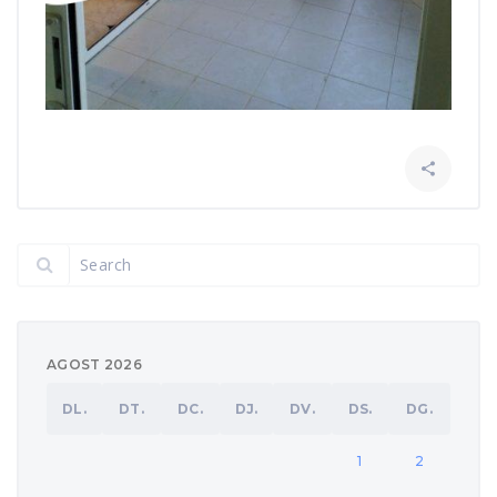

AGOST 2026
DL.
DT.
DC.
DJ.
DV.
DS.
DG.
1
2