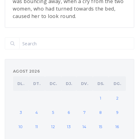
was bouncing away, when a cry from the two
women, who had turned towards the bed,
caused her to look round.
AGOST 2026
DL.
DT.
DC.
DJ.
DV.
DS.
DG.
1
2
3
4
5
6
7
8
9
10
11
12
13
14
15
16