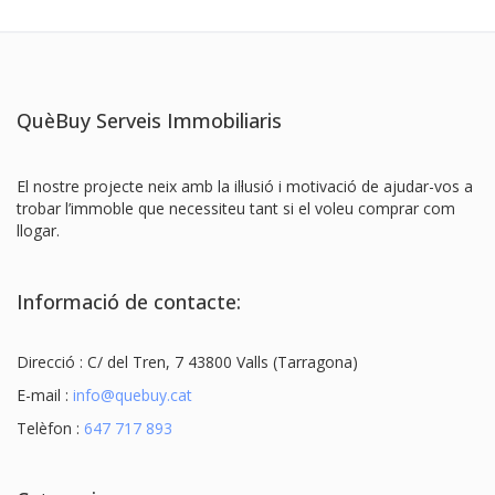
QuèBuy Serveis Immobiliaris
El nostre projecte neix amb la il·lusió i motivació de ajudar-vos a
trobar l’immoble que necessiteu tant si el voleu comprar com
llogar.
Informació de contacte:
Direcció : C/ del Tren, 7 43800 Valls (Tarragona)
E-mail :
info@quebuy.cat
Telèfon :
647 717 893