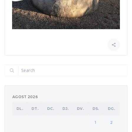

AGOST 2026
DL.
DT.
DC.
DJ.
DV.
DS.
DG.
1
2