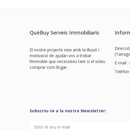
QuèBuy Serveis Immobiliaris
Inform
Direcció
El nostre projecte neix amb la il·lusió i
(Tarrag
motivació de ajudar-vos a trobar
l’immoble que necessiteu tant si el voleu
E-mail :
comprar com llogar.
Telèfon
Subscriu-te a la nostra Newsletter: