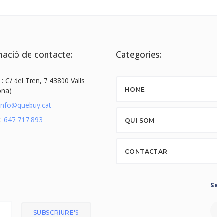
ació de contacte:
Categories:
 : C/ del Tren, 7 43800 Valls
ona)
HOME
info@quebuy.cat
 :
647 717 893
QUI SOM
CONTACTAR
S
SUBSCRIURE'S