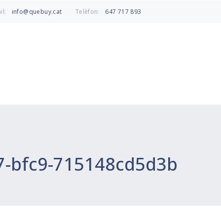
info@quebuy.cat
647 717 893
il:
Telèfon:
7-bfc9-715148cd5d3b