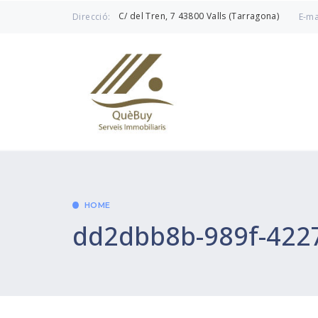
C/ del Tren, 7 43800 Valls (Tarragona)
Direcció:
E-ma
HOME
dd2dbb8b-989f-422