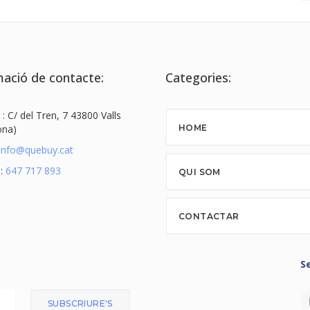
ació de contacte:
Categories:
 : C/ del Tren, 7 43800 Valls
ona)
HOME
info@quebuy.cat
 :
647 717 893
QUI SOM
CONTACTAR
S
SUBSCRIURE'S