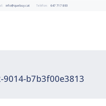
info@quebuy.cat
647 717 893
il:
Telèfon:
2-9014-b7b3f00e3813