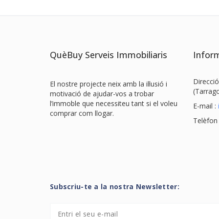
QuèBuy Serveis Immobiliaris
Inform
Direcció
El nostre projecte neix amb la il·lusió i
(Tarrag
motivació de ajudar-vos a trobar
l’immoble que necessiteu tant si el voleu
E-mail :
comprar com llogar.
Telèfon
Subscriu-te a la nostra Newsletter: