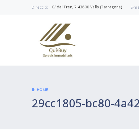
C/ del Tren, 7 43800 Valls (Tarragona)
Direcció:
E-ma
HOME
29cc1805-bc80-4a4