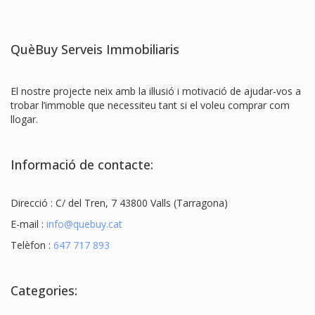
QuèBuy Serveis Immobiliaris
El nostre projecte neix amb la il·lusió i motivació de ajudar-vos a
trobar l’immoble que necessiteu tant si el voleu comprar com
llogar.
Informació de contacte:
Direcció : C/ del Tren, 7 43800 Valls (Tarragona)
E-mail :
info@quebuy.cat
Telèfon :
647 717 893
Categories: