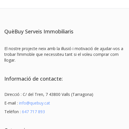
QuèBuy Serveis Immobiliaris
El nostre projecte neix amb la il·lusió i motivació de ajudar-vos a
trobar l’immoble que necessiteu tant si el voleu comprar com
llogar.
Informació de contacte:
Direcció : C/ del Tren, 7 43800 Valls (Tarragona)
E-mail :
info@quebuy.cat
Telèfon :
647 717 893