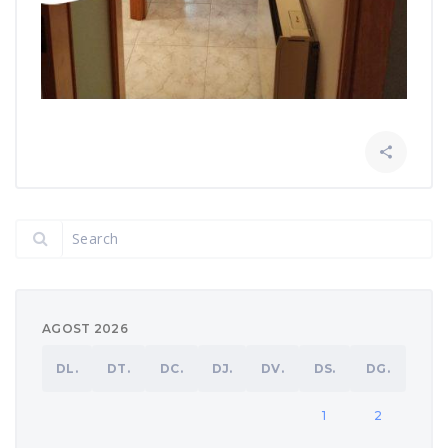

AGOST 2026
DL.
DT.
DC.
DJ.
DV.
DS.
DG.
1
2