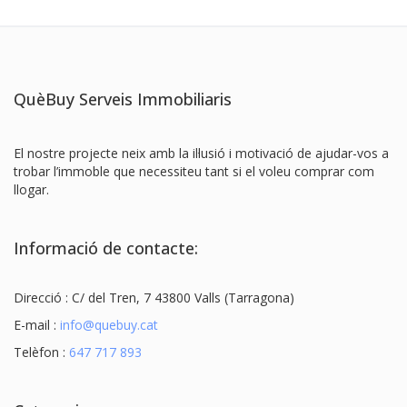
QuèBuy Serveis Immobiliaris
El nostre projecte neix amb la il·lusió i motivació de ajudar-vos a
trobar l’immoble que necessiteu tant si el voleu comprar com
llogar.
Informació de contacte:
Direcció : C/ del Tren, 7 43800 Valls (Tarragona)
E-mail :
info@quebuy.cat
Telèfon :
647 717 893