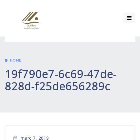
HOME
19f790e7-6c69-47de-
828d-f25de656289c
març 7, 2019
