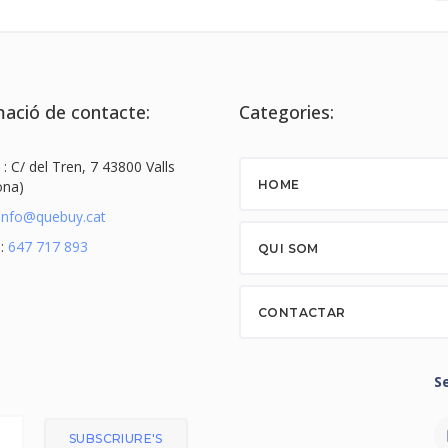
ació de contacte:
Categories:
 : C/ del Tren, 7 43800 Valls
ona)
HOME
info@quebuy.cat
 :
647 717 893
QUI SOM
CONTACTAR
S
SUBSCRIURE'S