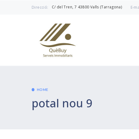
C/ del Tren, 7 43800 Valls (Tarragona)
Direcció:
E-ma
HOME
potal nou 9