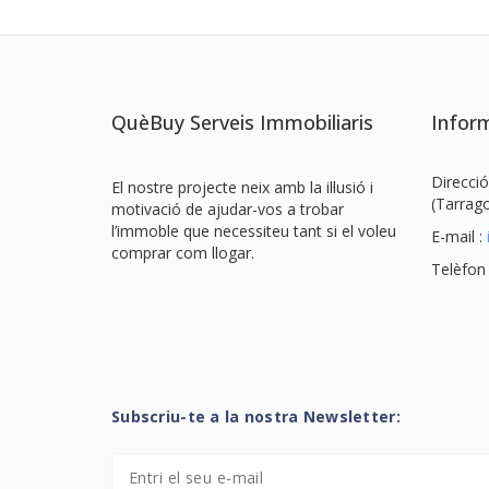
QuèBuy Serveis Immobiliaris
Inform
Direcció
El nostre projecte neix amb la il·lusió i
(Tarrag
motivació de ajudar-vos a trobar
l’immoble que necessiteu tant si el voleu
E-mail :
comprar com llogar.
Telèfon
Subscriu-te a la nostra Newsletter: