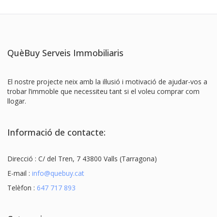
QuèBuy Serveis Immobiliaris
El nostre projecte neix amb la il·lusió i motivació de ajudar-vos a
trobar l’immoble que necessiteu tant si el voleu comprar com
llogar.
Informació de contacte:
Direcció : C/ del Tren, 7 43800 Valls (Tarragona)
E-mail :
info@quebuy.cat
Telèfon :
647 717 893