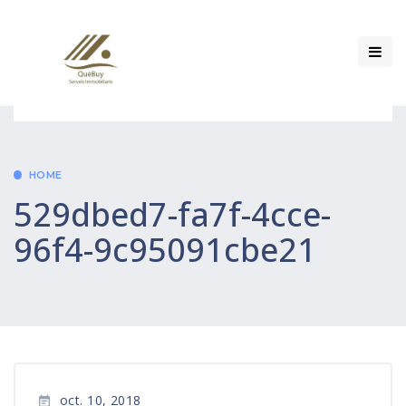
HOME
529dbed7-fa7f-4cce-
96f4-9c95091cbe21
oct. 10, 2018
