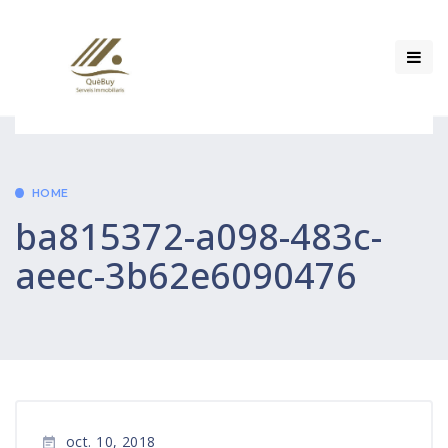
HOME
ba815372-a098-483c-
aeec-3b62e6090476
oct. 10, 2018
