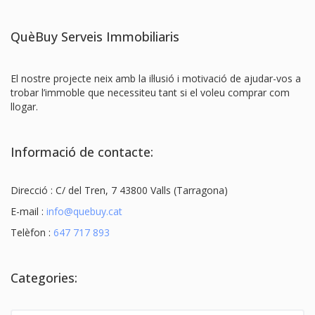
QuèBuy Serveis Immobiliaris
El nostre projecte neix amb la il·lusió i motivació de ajudar-vos a
trobar l’immoble que necessiteu tant si el voleu comprar com
llogar.
Informació de contacte:
Direcció : C/ del Tren, 7 43800 Valls (Tarragona)
E-mail :
info@quebuy.cat
Telèfon :
647 717 893
Categories: