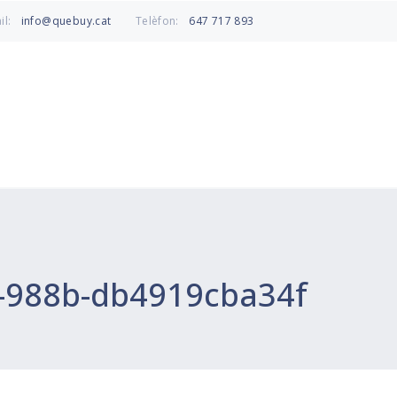
info@quebuy.cat
647 717 893
il:
Telèfon:
5-988b-db4919cba34f