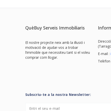
QuèBuy Serveis Immobiliaris
Inform
Direcció
El nostre projecte neix amb la il·lusió i
(Tarrag
motivació de ajudar-vos a trobar
l’immoble que necessiteu tant si el voleu
E-mail :
comprar com llogar.
Telèfon
Subscriu-te a la nostra Newsletter: