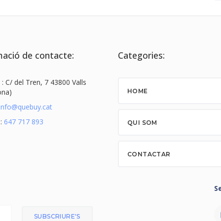
ació de contacte:
Categories:
 : C/ del Tren, 7 43800 Valls
ona)
HOME
info@quebuy.cat
 :
647 717 893
QUI SOM
CONTACTAR
S
SUBSCRIURE'S