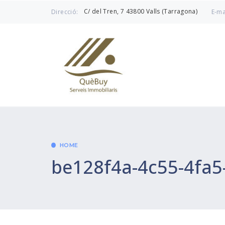
C/ del Tren, 7 43800 Valls (Tarragona)
Direcció:
E-ma
HOME
be128f4a-4c55-4fa